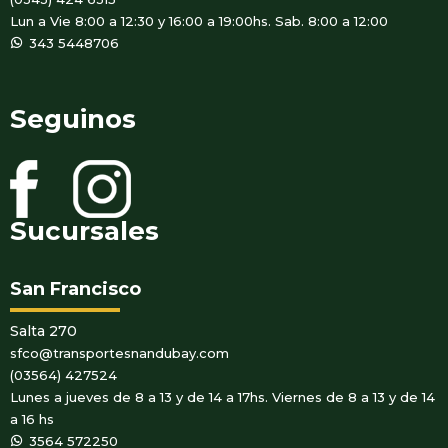
Lun a Vie 8:00 a 12:30 y 16:00 a 19:00hs. Sab. 8:00 a 12:00
WhatsApp
343 5448706
Seguinos
Sucursales
San Francisco
Salta 270
sfco@transportesnandubay.com
(03564) 427524
Lunes a jueves de 8 a 13 y de 14 a 17hs. Viernes de 8 a 13 y de 14
a 16 hs
WhatsApp
3564 572250