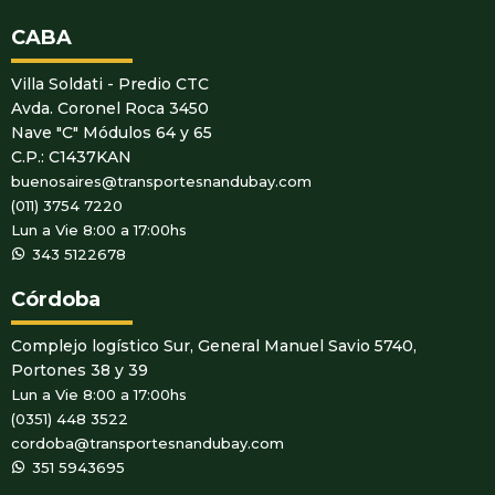
CABA
Villa Soldati - Predio CTC
Avda. Coronel Roca 3450
Nave "C" Módulos 64 y 65
C.P.: C1437KAN
buenosaires@transportesnandubay.com
(011) 3754 7220
Lun a Vie 8:00 a 17:00hs
WhatsApp
343 5122678
Córdoba
Complejo logístico Sur, General Manuel Savio 5740,
Portones 38 y 39
Lun a Vie 8:00 a 17:00hs
(0351) 448 3522
cordoba@transportesnandubay.com
WhatsApp
351 5943695