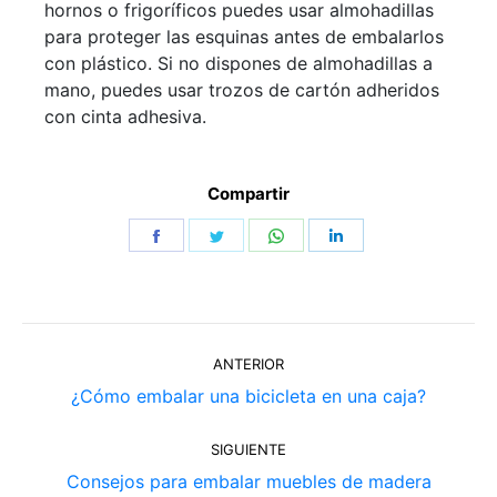
hornos o frigoríficos puedes usar almohadillas
para proteger las esquinas antes de embalarlos
con plástico. Si no dispones de almohadillas a
mano, puedes usar trozos de cartón adheridos
con cinta adhesiva.
Compartir
Share
Share
Share
Share
on
on
on
on
Facebook
Twitter
WhatsApp
LinkedIn
Navegación
ANTERIOR
entre
Publicación
¿Cómo embalar una bicicleta en una caja?
publicaciones
anterior:
SIGUIENTE
Publicación
Consejos para embalar muebles de madera