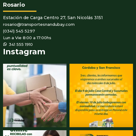
Rosario
Estación de Carga Centro 27, San Nicolás 3151
rosario@transportesnandubay.com
(0341) 545 5297
Lun a Vie 8:00 a 17:00hs
WhatsApp
341 555 1910
Instagram