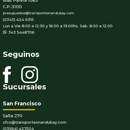
Blas Parera 1083
C.P.:3100
presupuestos@transportesnandubay.com
(0343) 424 6315
Lun a Vie 8:00 a 12:30 y 16:00 a 19:00hs. Sab. 8:00 a 12:00
WhatsApp
343 5448706
Seguinos
Sucursales
San Francisco
Salta 270
sfco@transportesnandubay.com
(03564) 427524