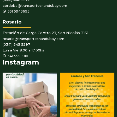
cordoba@transportesnandubay.com
WhatsApp
351 5943695
Rosario
Estación de Carga Centro 27, San Nicolás 3151
rosario@transportesnandubay.com
(0341) 545 5297
Lun a Vie 8:00 a 17:00hs
WhatsApp
341 555 1910
Instagram