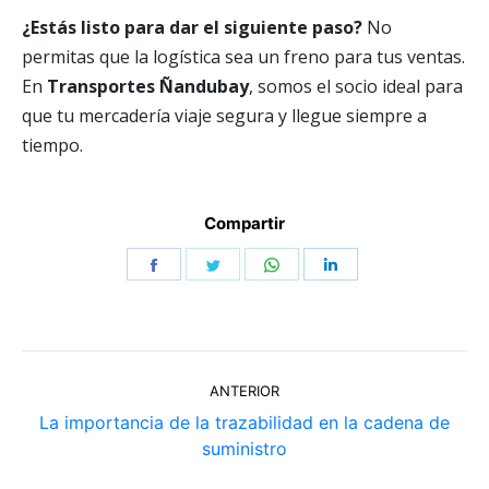
¿Estás listo para dar el siguiente paso?
No
permitas que la logística sea un freno para tus ventas.
En
Transportes Ñandubay
, somos el socio ideal para
que tu mercadería viaje segura y llegue siempre a
tiempo.
Compartir
Share
Share
Share
Share
on
on
on
on
Facebook
Twitter
WhatsApp
LinkedIn
Navegación
ANTERIOR
entre
La importancia de la trazabilidad en la cadena de
Publicación
publicaciones
suministro
anterior: