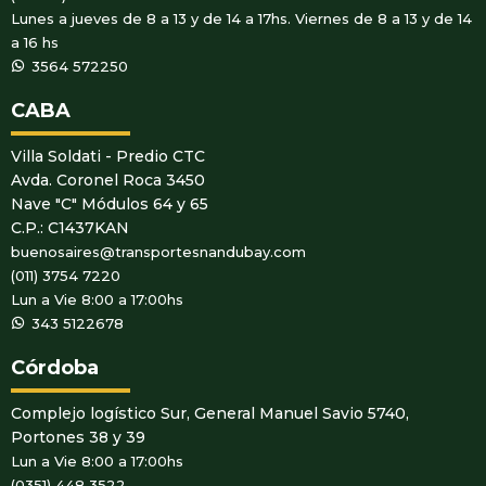
Lunes a jueves de 8 a 13 y de 14 a 17hs. Viernes de 8 a 13 y de 14
a 16 hs
WhatsApp
3564 572250
CABA
Villa Soldati - Predio CTC
Avda. Coronel Roca 3450
Nave "C" Módulos 64 y 65
C.P.: C1437KAN
buenosaires@transportesnandubay.com
(011) 3754 7220
Lun a Vie 8:00 a 17:00hs
WhatsApp
343 5122678
Córdoba
Complejo logístico Sur, General Manuel Savio 5740,
Portones 38 y 39
Lun a Vie 8:00 a 17:00hs
(0351) 448 3522