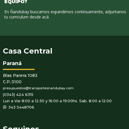
EQUIPO?
En Ñandubay buscamos expandirnos continuamente, adjuntanos
tu curriculum desde acá.
Casa Central
Paraná
Blas Parera 1083
C.P.:3100
presupuestos@transportesnandubay.com
(0343) 424 6315
Lun a Vie 8:00 a 12:30 y 16:00 a 19:00hs. Sab. 8:00 a 12:00
WhatsApp
343 5448706
Seguinos