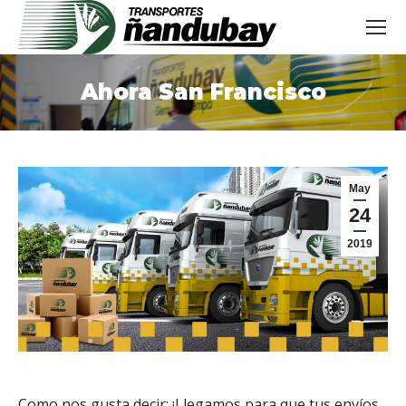
Ahora San Francisco
Estás aquí:
May
24
2019
Como nos gusta decir: ¡Llegamos para que tus envíos