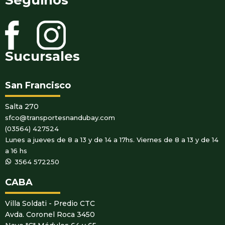
Sucursales
San Francisco
Salta 270
sfco@transportesnandubay.com
(03564) 427524
Lunes a jueves de 8 a 13 y de 14 a 17hs. Viernes de 8 a 13 y de 14
a 16 hs
WhatsApp
3564 572250
CABA
Villa Soldati - Predio CTC
Avda. Coronel Roca 3450