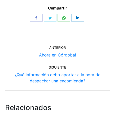
Compartir
Share
Share
Share
Share
on
on
on
on
Facebook
Twitter
WhatsApp
LinkedIn
Navegación
ANTERIOR
entre
Publicación
Ahora en Córdoba!
publicaciones
anterior:
SIGUIENTE
¿Qué información debo aportar a la hora de
Publicación
despachar una encomienda?
siguiente:
Relacionados