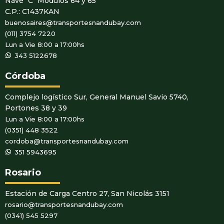
Nave "C" Módulos 64 y 65
C.P.: C1437KAN
buenosaires@transportesnandubay.com
(011) 3754 7220
Lun a Vie 8:00 a 17:00hs
WhatsApp
343 5122678
Córdoba
Complejo logístico Sur, General Manuel Savio 5740,
Portones 38 y 39
Lun a Vie 8:00 a 17:00hs
(0351) 448 3522
cordoba@transportesnandubay.com
WhatsApp
351 5943695
Rosario
Estación de Carga Centro 27, San Nicolás 3151
rosario@transportesnandubay.com
(0341) 545 5297